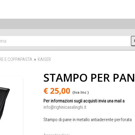
RE E COPPAPASTA
»
KAISER
STAMPO PER PAN
€ 25,00
(Iva Inc )
Per informazioni sugli acquisti invia una mail a
info@righinicasalinghi.it
Stampo di pane in metallo antiaderente perforata