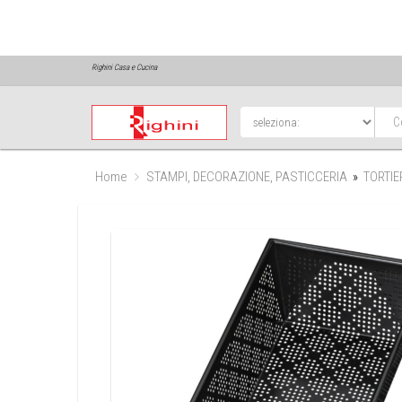
Righini Casa e Cucina
Home
STAMPI, DECORAZIONE, PASTICCERIA
»
TORTIE