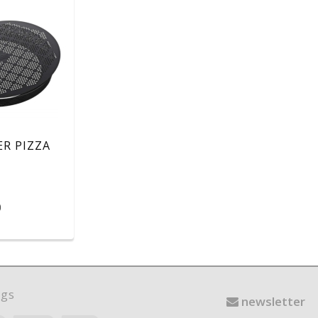
R PIZZA
O
)
gs
newsletter