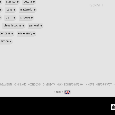
stampo
decora
ISCRIVITI
pane
mattarello
piatti
silicone
utensili cucina
perforat
per pane
emile henry
ilicone
 PAGAMENTI
» CHI SIAMO
» CONDIZIONI DI VENDITA
» RICHIEDI INFORMAZIONI
» NEWS
» INFO PRIVACY
»
» italiano «