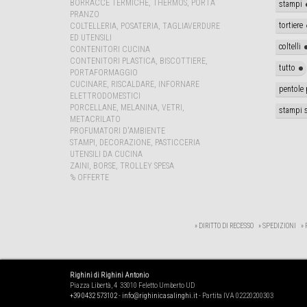
BORRACCE TERMICHE, THERMOS, PORTA
stampi
PRANZO
tortiere
COLTELLERIA, POSATERIA, TAGLIAVERDURE
ED UTENSILI
coltelli
CONTENITORI CUCINA
CONTENITORI PLASTICA, BISCOTTIERE,
tutto
PORTAFORMAGGIO
CUCINARE, RISCALDARE, INFORNARE
pentole 
ELETTRODOMESTICI
PORCELLANE, MELANINA, VETRI,
stampi s
METACRILATO
PROFUMATORI D'AMBIENTE
STAMPI, DECORAZIONE, PASTICCERIA
UTENSILI DA CUCINA
ZAINI, BORSE, TROLLEY SPESA
% OFFERTE
» DIRITTO DI RECESSO
» SPEDIZIONI
»
Righini di Righini Antonio
Piazza Libertà, 4 33010 Feletto Umberto UD
+39 0432 573102
-
info@righinicasalinghi.it
- Partita IVA 02220200303