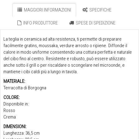
MAGGIORI INFORMAZIONI
SPECIFICHE
INFO PRODUTTORE
SPESE DI SPEDIZIONE
La teglia in ceramica ad alta resistenza, ti permette di preparare
facilmente gratins, moussaka, verdure arrosto o ripiene. Diffonde il
calore in modo uniforme consentendo una cottura perfetta e naturale
del cibo fino al centro. Resistente e robusto, può essere utilizzato
anche sotto il grill o per riscaldare o scongelare nel microonde, e
mantiene i cibi caldi più a lungo in tavola.
MATERIALE:
Terracotta di Borgogna
COLORE:
Disponibile in:
Rosso
Crema
DIMENSIONI:
Lunghezza: 36,5 cm