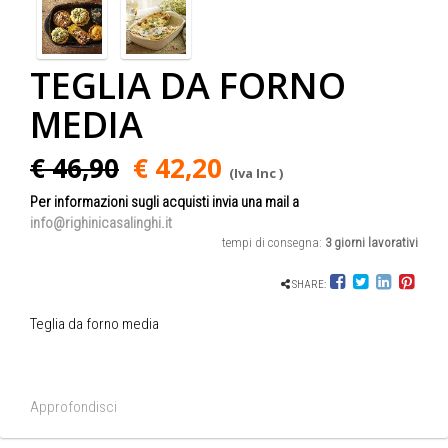
TEGLIA DA FORNO
MEDIA
€ 46,90
€ 42,20
(Iva Inc )
Per informazioni sugli acquisti invia una mail a
info@righinicasalinghi.it
tempi di consegna:
3 giorni lavorativi
SHARE:
Teglia da forno media
Approfondisci