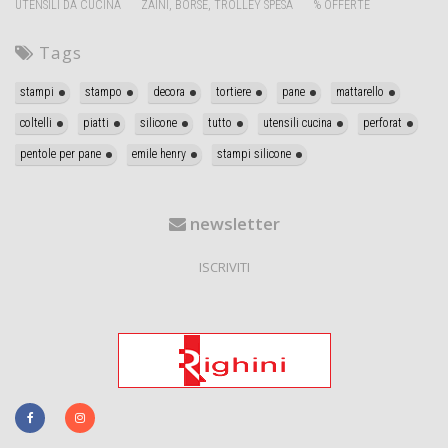
UTENSILI DA CUCINA
ZAINI, BORSE, TROLLEY SPESA
% OFFERTE
Tags
stampi
stampo
decora
tortiere
pane
mattarello
coltelli
piatti
silicone
tutto
utensili cucina
perforat
pentole per pane
emile henry
stampi silicone
newsletter
ISCRIVITI