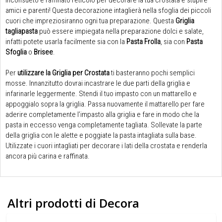
inconsueto e raffinato reticolo per decorare la tua crostata e stupire
amici e parenti! Questa decorazione intaglierà nella sfoglia dei piccoli
cuori che impreziosiranno ogni tua preparazione. Questa
Griglia
tagliapasta
può essere impiegata nella preparazione dolci e salate,
infatti potete usarla facilmente sia con la
Pasta Frolla
, sia con
Pasta
Sfoglia
o
Brisee
.
Per
utilizzare la Griglia per Crostata
ti basteranno pochi semplici
mosse. Innanzitutto dovrai incastrare le due parti della griglia e
infarinarle leggermente. Stendi il tuo impasto con un mattarello e
appoggialo sopra la griglia. Passa nuovamente il mattarello per fare
aderire completamente l’impasto alla griglia e fare in modo che la
pasta in eccesso venga completamente tagliata. Sollevate la parte
della griglia con le alette e poggiate la pasta intagliata sulla base.
Utilizzate i cuori intagliati per decorare i lati della crostata e renderla
ancora più carina e raffinata.
Altri prodotti di Decora