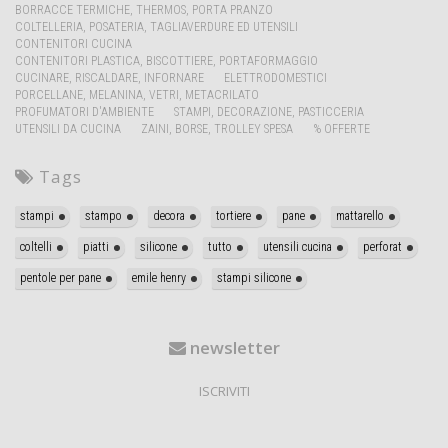
BORRACCE TERMICHE, THERMOS, PORTA PRANZO
COLTELLERIA, POSATERIA, TAGLIAVERDURE ED UTENSILI
CONTENITORI CUCINA
CONTENITORI PLASTICA, BISCOTTIERE, PORTAFORMAGGIO
CUCINARE, RISCALDARE, INFORNARE
ELETTRODOMESTICI
PORCELLANE, MELANINA, VETRI, METACRILATO
PROFUMATORI D'AMBIENTE
STAMPI, DECORAZIONE, PASTICCERIA
UTENSILI DA CUCINA
ZAINI, BORSE, TROLLEY SPESA
% OFFERTE
Tags
stampi
stampo
decora
tortiere
pane
mattarello
coltelli
piatti
silicone
tutto
utensili cucina
perforat
pentole per pane
emile henry
stampi silicone
newsletter
ISCRIVITI