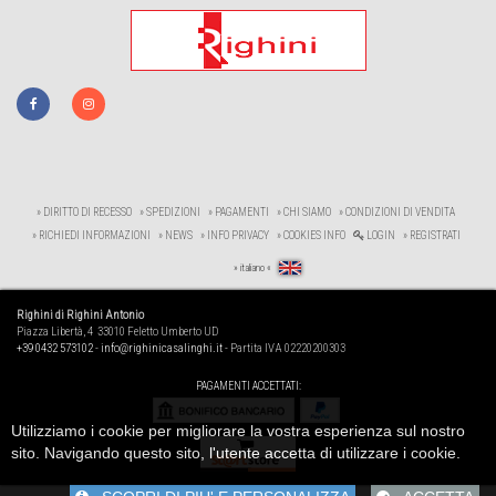
» DIRITTO DI RECESSO
» SPEDIZIONI
» PAGAMENTI
» CHI SIAMO
» CONDIZIONI DI VENDITA
» RICHIEDI INFORMAZIONI
» NEWS
» INFO PRIVACY
» COOKIES INFO
LOGIN
» REGISTRATI
» italiano «
Righini di Righini Antonio
Piazza Libertà, 4 33010 Feletto Umberto UD
+39 0432 573102
-
info@righinicasalinghi.it
- Partita IVA 02220200303
PAGAMENTI ACCETTATI:
Utilizziamo i cookie per migliorare la vostra esperienza sul nostro
sito. Navigando questo sito, l'utente accetta di utilizzare i cookie.