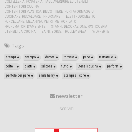
COLTELLERIA, POSATERIA, TAGLIAVERDURE ED UTENSILI
CONTENITORI CUCINA
CONTENITORI PLASTICA, BISCOTTIERE, PORTAFORMAGGIO
CUCINARE, RISCALDARE, INFORNARE
ELETTRODOMESTICI
PORCELLANE, MELANINA, VETRI, METACRILATO
PROFUMATORI D'AMBIENTE
STAMPI, DECORAZIONE, PASTICCERIA
UTENSILI DA CUCINA
ZAINI, BORSE, TROLLEY SPESA
% OFFERTE
Tags
stampi
stampo
decora
tortiere
pane
mattarello
coltelli
piatti
silicone
tutto
utensili cucina
perforat
pentole per pane
emile henry
stampi silicone
newsletter
ISCRIVITI