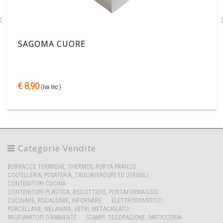
SAGOMA CUORE
€ 8,90
(Iva Inc )
Categorie Vendite
BORRACCE TERMICHE, THERMOS, PORTA PRANZO
COLTELLERIA, POSATERIA, TAGLIAVERDURE ED UTENSILI
CONTENITORI CUCINA
CONTENITORI PLASTICA, BISCOTTIERE, PORTAFORMAGGIO
CUCINARE, RISCALDARE, INFORNARE
ELETTRODOMESTICI
PORCELLANE, MELANINA, VETRI, METACRILATO
PROFUMATORI D'AMBIENTE
STAMPI, DECORAZIONE, PASTICCERIA