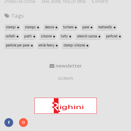
UTENSILI DA CUCINA
ZAINI, BORSE, TROLLEY SPESA
% OFFERTE
Tags
stampi
stampo
decora
tortiere
pane
mattarello
coltelli
piatti
silicone
tutto
utensili cucina
perforat
pentole per pane
emile henry
stampi silicone
newsletter
ISCRIVITI