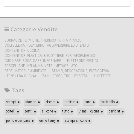
Categorie Vendite
BORRACCE TERMICHE, THERMOS, PORTA PRANZO
COLTELLERIA, POSATERIA, TAGLIAVERDURE ED UTENSILI
CONTENITORI CUCINA
CONTENITORI PLASTICA, BISCOTTIERE, PORTAFORMAGGIO
CUCINARE, RISCALDARE, INFORNARE
ELETTRODOMESTICI
PORCELLANE, MELANINA, VETRI, METACRILATO
PROFUMATORI D'AMBIENTE
STAMPI, DECORAZIONE, PASTICCERIA
UTENSILI DA CUCINA
ZAINI, BORSE, TROLLEY SPESA
% OFFERTE
Tags
stampi
stampo
decora
tortiere
pane
mattarello
coltelli
piatti
silicone
tutto
utensili cucina
perforat
pentole per pane
emile henry
stampi silicone