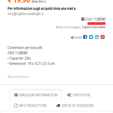
€ 19,90
(Iva Inc )
Per informazioni sugli acquisti invia una mail a
info@righinicasalinghi.it
Cod: 1128580
NON DISPONIBILE
tempi di consegna:
3 giorni lavorativi
SHARE:
Contenitori per biscotti
OXO 1128580
• Capacità: 2,8 L
• Dimensioni: 19 x 12,7 x 21,5 cm
Approfondisci
MAGGIORI INFORMAZIONI
SPECIFICHE
INFO PRODUTTORE
SPESE DI SPEDIZIONE