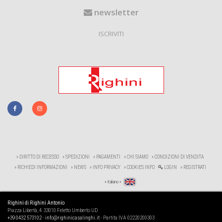
newsletter
ISCRIVITI
» DIRITTO DI RECESSO
» SPEDIZIONI
» PAGAMENTI
» CHI SIAMO
» CONDIZIONI DI VENDITA
» RICHIEDI INFORMAZIONI
» NEWS
» INFO PRIVACY
» COOKIES INFO
LOGIN
» REGISTRATI
» italiano «
Righini di Righini Antonio
Piazza Libertà, 4 33010 Feletto Umberto UD
+39 0432 573102
-
info@righinicasalinghi.it
- Partita IVA 02220200303