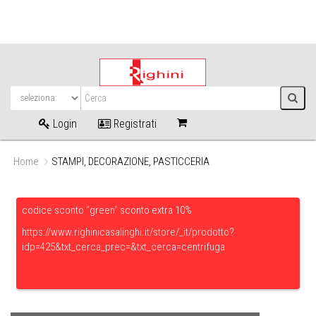
Login
Registrati
Home
STAMPI, DECORAZIONE, PASTICCERIA
codice sconto "green" sconto extra 10%
https://www.righinicasalinghi.it/store/_it/prodotto?
idp=425&txt_cerca_prec=&txt_cerca=centrifuga