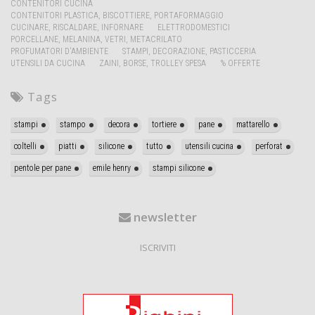
CONTENITORI CUCINA
CONTENITORI PLASTICA, BISCOTTIERE, PORTAFORMAGGIO
CUCINARE, RISCALDARE, INFORNARE
ELETTRODOMESTICI
PORCELLANE, MELANINA, VETRI, METACRILATO
PROFUMATORI D'AMBIENTE
STAMPI, DECORAZIONE, PASTICCERIA
UTENSILI DA CUCINA
ZAINI, BORSE, TROLLEY SPESA
% OFFERTE
Tags
stampi
stampo
decora
tortiere
pane
mattarello
coltelli
piatti
silicone
tutto
utensili cucina
perforat
pentole per pane
emile henry
stampi silicone
newsletter
ISCRIVITI