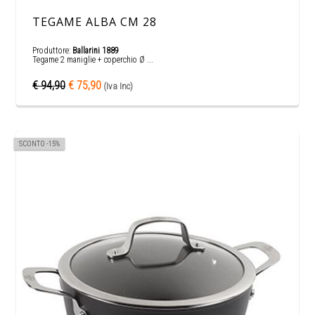
TEGAME ALBA CM 28
Produttore:
Ballarini 1889
Tegame 2 maniglie + coperchio Ø ...
€ 94,90
€ 75,90
(Iva Inc)
SCONTO -15%