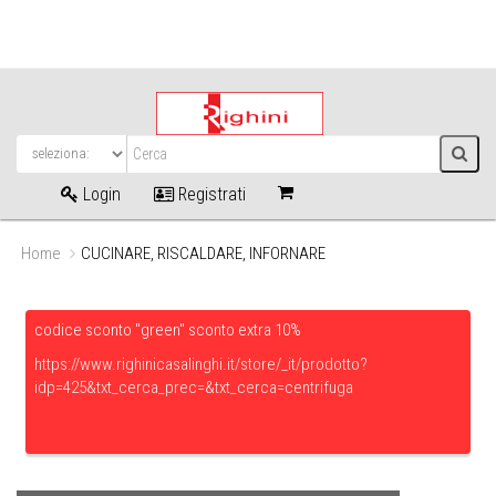
Login
Registrati
Home
CUCINARE, RISCALDARE, INFORNARE
codice sconto "green" sconto extra 10%
https://www.righinicasalinghi.it/store/_it/prodotto?
idp=425&txt_cerca_prec=&txt_cerca=centrifuga