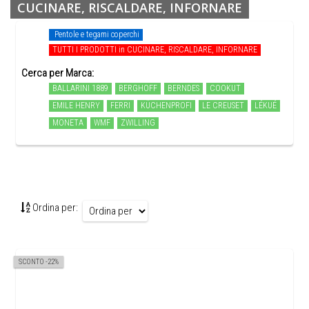
CUCINARE, RISCALDARE, INFORNARE
Pentole e tegami coperchi
TUTTI I PRODOTTI in CUCINARE, RISCALDARE, INFORNARE
Cerca per Marca:
BALLARINI 1889
BERGHOFF
BERNDES
COOKUT
EMILE HENRY
FERRI
KÜCHENPROFI
LE CREUSET
LÉKUÉ
MONETA
WMF
ZWILLING
Ordina per:
SCONTO -22%