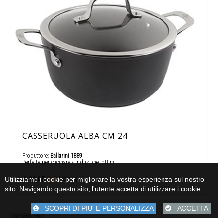
CASSERUOLA ALBA CM 24
Produttore:
Ballarini 1889
Perfette per cucinare a induzione, ottim...
€ 89,95
€ 74,90
Utilizziamo i cookie per migliorare la vostra esperienza sul nostro
(Iva Inc)
sito. Navigando questo sito, l'utente accetta di utilizzare i cookie.
SCOPRI DI PIU' E PERSONALIZZA
ACCETTA
SCONTO -15%