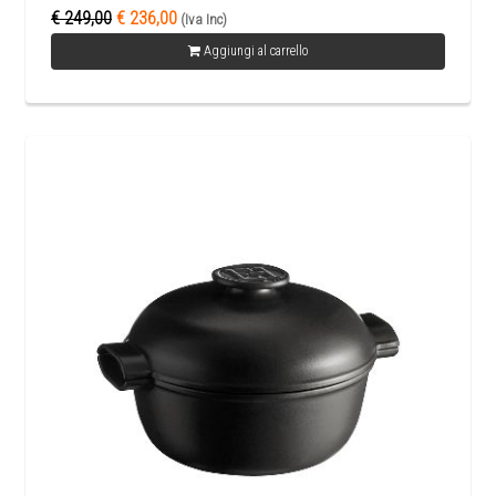
€ 249,00
€ 236,00
(Iva Inc)
Aggiungi al carrello