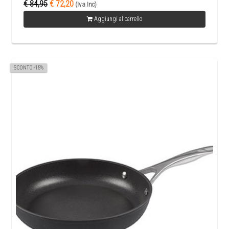
€ 84,95
€ 72,20
(Iva Inc)
Aggiungi al carrello
SCONTO -15%