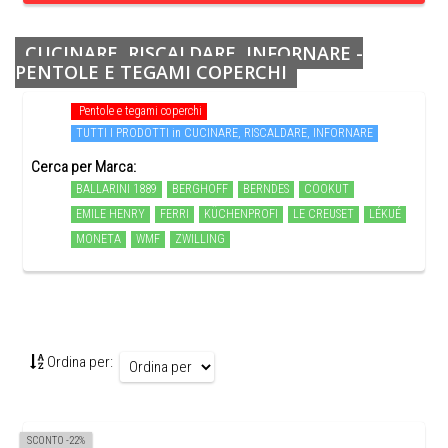
CUCINARE, RISCALDARE, INFORNARE -
PENTOLE E TEGAMI COPERCHI
Pentole e tegami coperchi
TUTTI I PRODOTTI in CUCINARE, RISCALDARE, INFORNARE
Cerca per Marca:
BALLARINI 1889
BERGHOFF
BERNDES
COOKUT
EMILE HENRY
FERRI
KÜCHENPROFI
LE CREUSET
LÉKUÉ
MONETA
WMF
ZWILLING
Ordina per:
SCONTO -22%