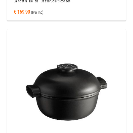
La nostra "Delizia" Casseruola ti consen...
€ 169,90
(Iva Inc)