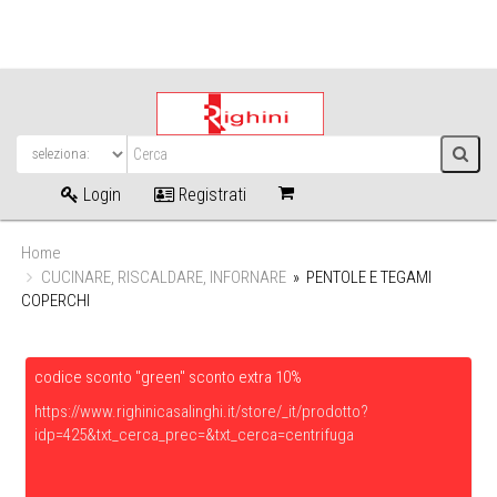
Login
Registrati
Home
CUCINARE, RISCALDARE, INFORNARE
» PENTOLE E TEGAMI
COPERCHI
codice sconto "green" sconto extra 10%
https://www.righinicasalinghi.it/store/_it/prodotto?
idp=425&txt_cerca_prec=&txt_cerca=centrifuga