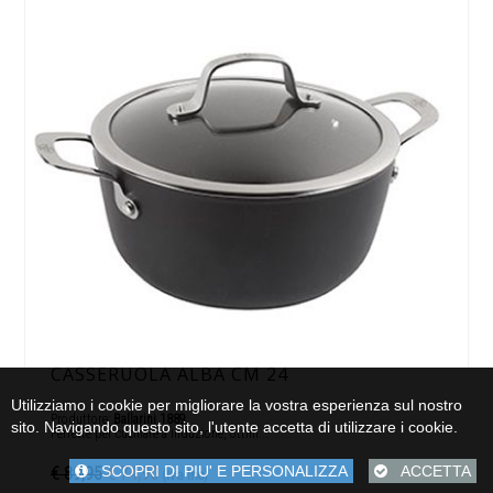
CASSERUOLA ALBA CM 24
Utilizziamo i cookie per migliorare la vostra esperienza sul nostro
Produttore:
Ballarini 1889
sito. Navigando questo sito, l'utente accetta di utilizzare i cookie.
Perfette per cucinare a induzione, ottim...
SCOPRI DI PIU' E PERSONALIZZA
ACCETTA
€ 89,95
€ 74,90
(Iva Inc)