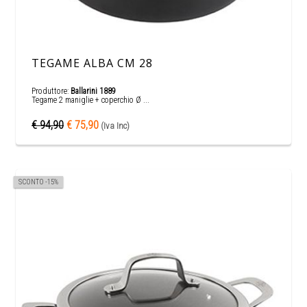
TEGAME ALBA CM 28
Produttore:
Ballarini 1889
Tegame 2 maniglie + coperchio Ø ...
€ 94,90
€ 75,90
(Iva Inc)
SCONTO -15%