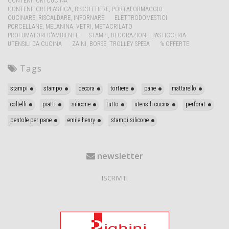
CONTENITORI CUCINA
CONTENITORI PLASTICA, BISCOTTIERE, PORTAFORMAGGIO
CUCINARE, RISCALDARE, INFORNARE
ELETTRODOMESTICI
PORCELLANE, MELANINA, VETRI, METACRILATO
PROFUMATORI D'AMBIENTE
STAMPI, DECORAZIONE, PASTICCERIA
UTENSILI DA CUCINA
ZAINI, BORSE, TROLLEY SPESA
% OFFERTE
Tags
stampi
stampo
decora
tortiere
pane
mattarello
coltelli
piatti
silicone
tutto
utensili cucina
perforat
pentole per pane
emile henry
stampi silicone
newsletter
ISCRIVITI