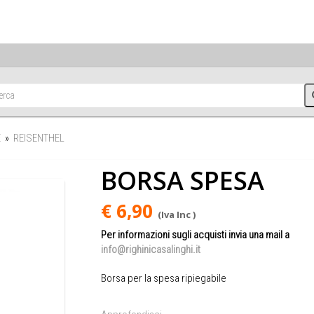
E
»
REISENTHEL
BORSA SPESA
€ 6,90
(Iva Inc )
Per informazioni sugli acquisti invia una mail a
info@righinicasalinghi.it
Borsa per la spesa ripiegabile