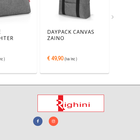
E
DAYPACK CANVAS
PONCH
HTER
ZAINO
ANTIPI
€ 49,90
€ 29,95
nc )
(Iva Inc )
(Iv