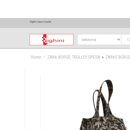
Righini Casa e Cucina
Home
ZAINI, BORSE, TROLLEY SPESA
»
ZAINI E BORS