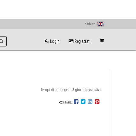
» italiano «
Login
Registrati
tempi di consegna:
3 giorni lavorativi
SHARE: