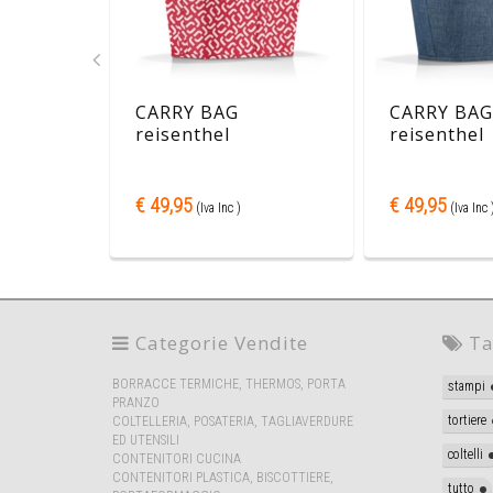
E
CARRY BAG
CARRY BAG
reisenthel
reisenthel
€ 49,95
€ 49,95
(Iva Inc )
(Iva Inc 
Categorie Vendite
Ta
BORRACCE TERMICHE, THERMOS, PORTA
stampi
PRANZO
tortiere
COLTELLERIA, POSATERIA, TAGLIAVERDURE
ED UTENSILI
coltelli
CONTENITORI CUCINA
CONTENITORI PLASTICA, BISCOTTIERE,
tutto