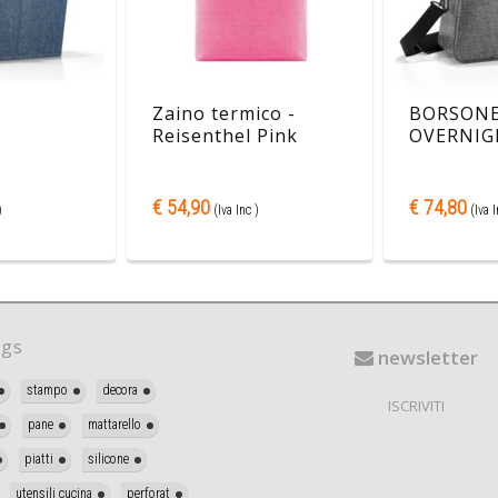
Zaino termico -
BORSON
Reisenthel Pink
OVERNIG
€ 54,90
€ 74,80
)
(Iva Inc )
(Iva I
gs
newsletter
stampo
decora
ISCRIVITI
pane
mattarello
piatti
silicone
utensili cucina
perforat