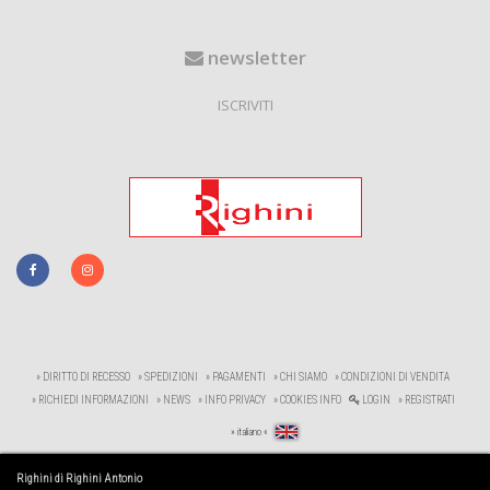
newsletter
ISCRIVITI
» DIRITTO DI RECESSO
» SPEDIZIONI
» PAGAMENTI
» CHI SIAMO
» CONDIZIONI DI VENDITA
» RICHIEDI INFORMAZIONI
» NEWS
» INFO PRIVACY
» COOKIES INFO
LOGIN
» REGISTRATI
» italiano «
Righini di Righini Antonio