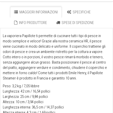
MAGGIORI INFORMAZIONI
SPECIFICHE
INFO PRODUTTORE
SPESE DI SPEDIZIONE
La vaporiera Papillote ti permette di cucinare tutti i tipi di pesce in
modo semplice e veloce! Grazie alla nostra ceramica HR, il pesce
viene cucinato in modo delicato e uniforme. Il coperchio trattiene gli
odori di pesce e crea un ambiente ristretto per la cottura a vapore.
Cotto intero o in porzioni, il vostro pesce rimarrà morbido e tenero,
senza aggiungere alcun grasso. Basta posizionare il pesce al centro
del piatto, aggiungere verdure e condimento, chiudere il coperchio e
mettere in forno caldo! Come tutti i prodotti Emile Henry, il Papillote
Steamer è prodotto in Francia e garantito 10 anni.
Peso: 3,2 kg / 7,05 libbre
Lunghezza: 42 cm / 16,54 pollici
Larghezza: 25 cm / 9,84 pollici
Altezza: 10 cm / 3,94 pollici
Lunghezza interna: 36,5 cm / 14,37 pollici
Altezza interna: 4,3 cm / 1,69 pollici