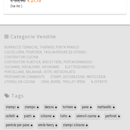
€ 33,90
€ 27,10
(Iva Inc )
Categorie Vendite
BORRACCE TERMICHE, THERMOS, PORTA PRANZO
COLTELLERIA, POSATERIA, TAGLIAVERDURE ED UTENSILI
CONTENITORI CUCINA
CONTENITORI PLASTICA, BISCOTTIERE, PORTAFORMAGGIO
CUCINARE, RISCALDARE, INFORNARE
ELETTRODOMESTICI
PORCELLANE, MELANINA, VETRI, METACRILATO
PROFUMATORI D'AMBIENTE
STAMPI, DECORAZIONE, PASTICCERIA
UTENSILI DA CUCINA
ZAINI, BORSE, TROLLEY SPESA
% OFFERTE
Tags
stampi
stampo
decora
tortiere
pane
mattarello
coltelli
piatti
silicone
tutto
utensili cucina
perforat
pentole per pane
emile henry
stampi silicone